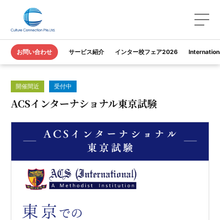
TOP
セミナー/フェア
ACSインターナショナル東京試験
お問い合わせ
サービス紹介
インター校フェア2026
Internatio
開催間近
受付中
ACSインターナショナル東京試験