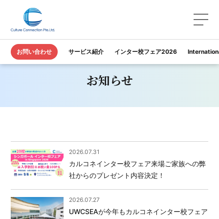
TOP
お知らせ
お問い合わせ
サービス紹介
インター校フェア2026
Internatio
お知らせ
2026.07.31
カルコネインター校フェア来場ご家族への弊
社からのプレゼント内容決定！
2026.07.27
UWCSEAが今年もカルコネインター校フェア