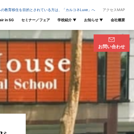
の教育移住を目的とされている方は、「カルコネLuxe」へ
アクセスMAP
air in SG
セミナー／フェア
学校紹介
▼
お知らせ
▼
会社概要
お問い合わせ