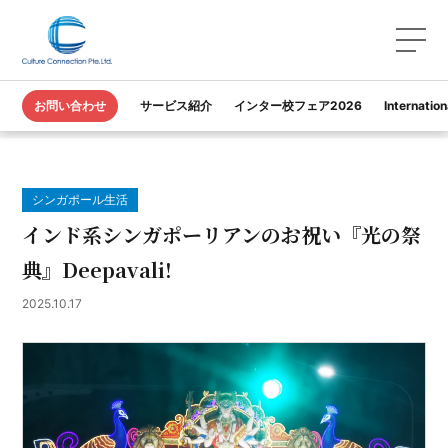
TOP
カルコネ｜教育コラム
お問い合わせ
サービス紹介
インター校フェア2026
Internatio
インド系シンガポーリアンのお祝い『光の祭典』Deepavali!
シンガポール生活
インド系シンガポーリアンのお祝い『光の祭
典』Deepavali!
2025.10.17