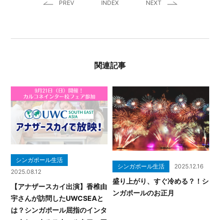
PREV
INDEX
NEXT
関連記事
シンガポール生活
シンガポール生活
2025.12.16
2025.08.12
盛り上がり、すぐ冷める？！シ
【アナザースカイ出演】香椎由
ンガポールのお正月
宇さんが訪問したUWCSEAと
は？シンガポール屈指のインタ