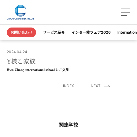
TOP
お客様の声
Y様ご家族
お問い合わせ
サービス紹介
インター校フェア2026
Internatio
2024.04.24
Y様ご家族
Hwa Chong international school にご入学
INDEX
NEXT
関連学校