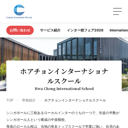
お問い合わせ
サービス紹介
インター校フェア2026
Internatio
ホアチョンインターナショナ
ルスクール
Hwa Chong International School
TOP
学校紹介
ホアチョンインターナショナルスクール
シンガポールに三校あるローカルインターのうちの一つで、生徒の半数が
シンガポール人という構成の中規模校。
母体のローカル校は、当地の有名トップスクールで学業に強い、合否のあ