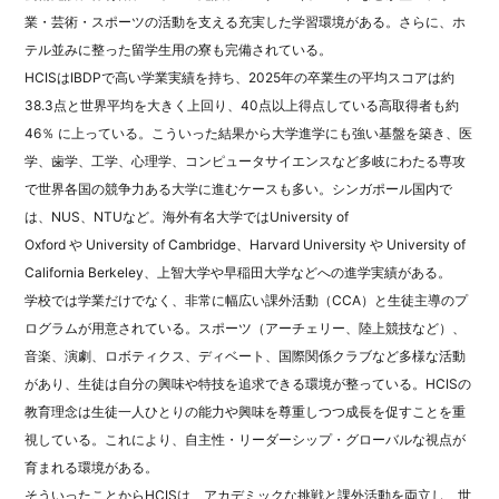
業・芸術・スポーツの活動を支える充実した学習環境がある。さらに、ホ
テル並みに整った留学生用の寮も完備されている。
HCISはIBDPで高い学業実績を持ち、2025年の卒業生の平均スコアは約
38.3点と世界平均を大きく上回り、40点以上得点している高取得者も約
46％ に上っている。こういった結果から大学進学にも強い基盤を築き、医
学、歯学、工学、心理学、コンピュータサイエンスなど多岐にわたる専攻
で世界各国の競争力ある大学に進むケースも多い。シンガポール国内で
は、NUS、NTUなど。海外有名大学では
University of
Oxford
や
University of Cambridge、
Harvard University
や
University of
California Berkeley、上智大学や早稲田大学などへの進学実績がある。
学校では学業だけでなく、非常に幅広い課外活動（CCA）と生徒主導のプ
ログラムが用意されている。スポーツ（アーチェリー、陸上競技など）、
音楽、演劇、ロボティクス、ディベート、国際関係クラブなど多様な活動
があり、生徒は自分の興味や特技を追求できる環境が整っている。HCISの
教育理念は生徒一人ひとりの能力や興味を尊重しつつ成長を促すことを重
視している。これにより、自主性・リーダーシップ・グローバルな視点が
育まれる環境がある。
そういったことからHCISは、アカデミックな挑戦と課外活動を両立し、世