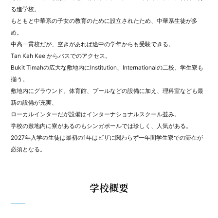
る進学校。
もともと中華系の子女の教育のために設立されたため、中華系生徒が多
め。
中高一貫校だが、空きがあれば途中の学年からも受験できる。
Tan Kah Kee からバスでのアクセス。
Bukit Timahの広大な敷地内にInstitution、Internationalの二校、学生寮も
揃う。
敷地内にグラウンド、体育館、プールなどの設備に加え、理科室なども最
新の設備が充実、
ローカルインターだが設備はインターナショナルスクール並み。
学校の敷地内に寮があるのもシンガポールでは珍しく、人気がある。
2027年入学の生徒は最初の1年はビザに関わらず一年間学生寮での滞在が
必須となる。
学校概要