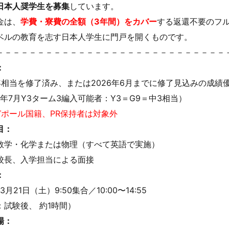
日本人奨学生を募集
しています。
金は、
学費・寮費の全額（3年間）をカバー
する返還不要のフ
ベルの教育を志す日本人学生に門戸を開くものです。
－－－－－－－－－－－－－－－－－－－－－－－－－－－－
：
年相当を修了済み、または2026年6月までに修了見込みの成績
6年7月Y3ターム3編入可能者：Y3＝G9＝中3相当）
ガポール国籍、PR保持者は対象外
目：
数学・化学または物理（すべて英語で実施）
校長、入学担当による面接
：
3月21日（土）9:50集合／10:00〜14:55
：試験後、 約1時間）
場：