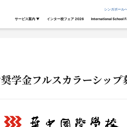
シンガポールへ
サービス案内
▼
インター校フェア 2026
International School F
け奨学金フルスカラーシップ