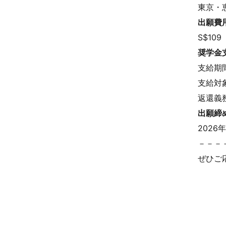
東京・
出願費
S$10
奨学金
支給期間
支給対
返還義
出願締
2026
－－－
ぜひご