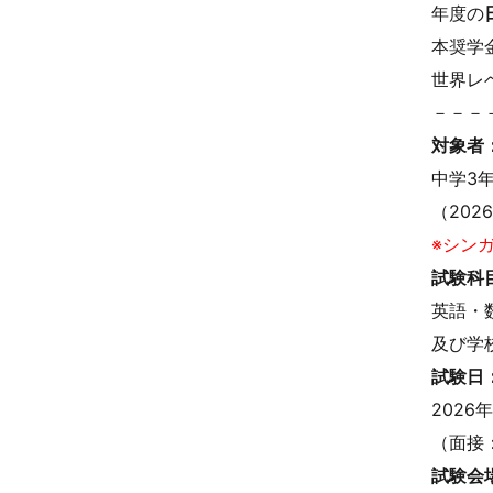
年度の
本奨学
世界レ
－－－
対象者
中学3
（202
※シン
試験科
英語・
及び学
試験日
2026年
（面接
試験会