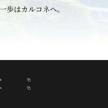
一歩はカルコネへ。
。
k
m