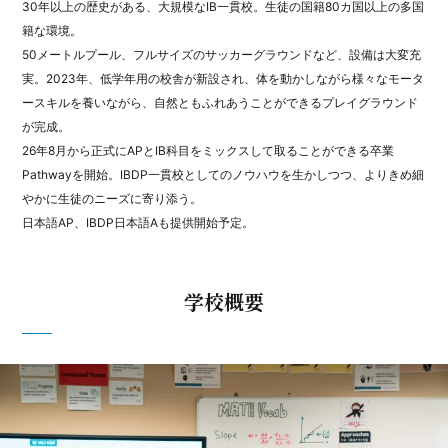
30年以上の歴史がある、大規模なIB一貫校。生徒の国籍80カ国以上の多国
籍な環境。
50メートルプール、フルサイズのサッカーグラウンドなど、設備は大変充
実。2023年、低学年用の校舎が新設され、体を動かしながら様々なモータ
ースキルを養いながら、自然ともふれあうことができるプレイグラウンド
が完成。
26年8月から正式にAPとIB科目をミックスして取ることができる卒業
Pathwayを開始。IBDP一貫校としてのノウハウを生かしつつ、よりきめ細
やかに生徒のニーズに寄り添う。
日本語AP、IBDP日本語Aも提供開始予定。
学校概要