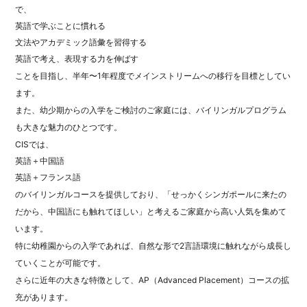
で、
英語で学ぶことに慣れる
文法やアカデミック語彙を習得する
英語で考え、表現する力を伸ばす
ことを目指し、半年〜1年程度でメインストリームへの移行を目標としてい
ます。
また、幼少期からの入学をご検討のご家庭には、バイリンガルプログラム
も大きな魅力のひとつです。
CISでは、
英語＋中国語
英語＋フランス語
のバイリンガルコースを提供しており、「せっかくシンガポールに来たの
だから、中国語にも触れてほしい」と考えるご家庭から高い人気を集めて
います。
特に幼稚園からの入学であれば、自然な形で2言語環境に触れながら成長し
ていくことが可能です。
さらに近年の大きな特徴として、AP（Advanced Placement）コースの拡
充があります。