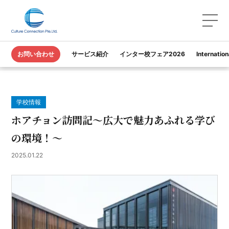
TOP
カルコネ｜教育コラム
お問い合わせ
サービス紹介
インター校フェア2026
Internatio
ホアチョン訪問記〜広大で魅力あふれる学びの環境！〜
学校情報
ホアチョン訪問記〜広大で魅力あふれる学び
の環境！〜
2025.01.22