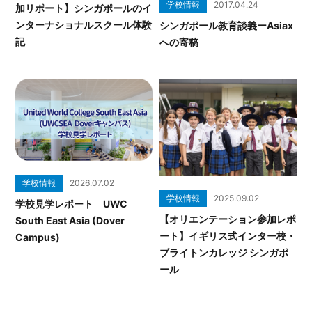
学校情報
2017.04.24
加リポート】シンガポールのイ
ンターナショナルスクール体験
シンガポール教育談義ーAsiax
記
への寄稿
学校情報
2026.07.02
学校情報
2025.09.02
学校見学レポート UWC
【オリエンテーション参加レポ
South East Asia (Dover
ート】イギリス式インター校・
Campus)
ブライトンカレッジ シンガポ
ール